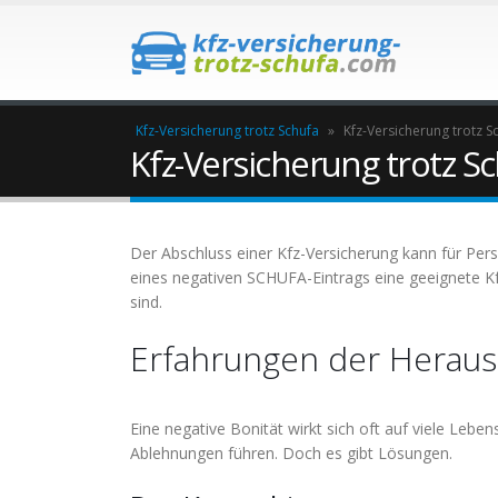
Kfz-Versicherung trotz Schufa
»
Kfz-Versicherung trotz S
Kfz-Versicherung trotz S
Der Abschluss einer Kfz-Versicherung kann für Per
eines negativen SCHUFA-Eintrags eine geeignete K
sind.
Erfahrungen der Herausf
Eine negative Bonität wirkt sich oft auf viele Leb
Ablehnungen führen. Doch es gibt Lösungen.