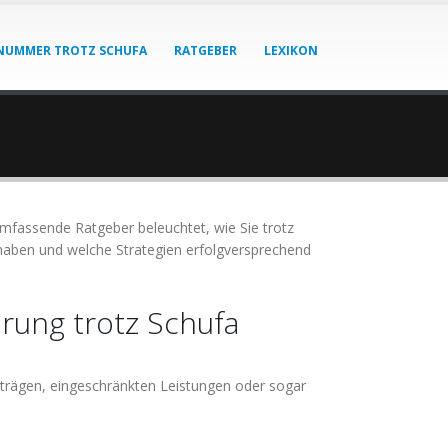
NUMMER TROTZ SCHUFA
RATGEBER
LEXIKON
umfassende Ratgeber beleuchtet, wie Sie trotz
aben und welche Strategien erfolgversprechend
rung trotz Schufa
eiträgen, eingeschränkten Leistungen oder sogar