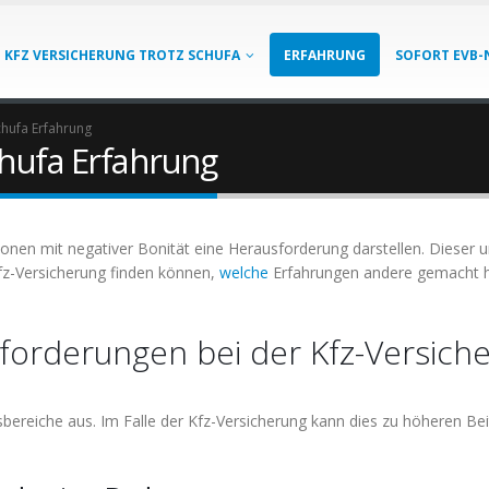
KFZ VERSICHERUNG TROTZ SCHUFA
ERFAHRUNG
SOFORT EVB-
chufa Erfahrung
chufa Erfahrung
sonen mit negativer Bonität eine Herausforderung darstellen. Dieser 
fz-Versicherung finden können,
welche
Erfahrungen andere gemacht h
orderungen bei der Kfz-Versiche
ensbereiche aus. Im Falle der Kfz-Versicherung kann dies zu höheren B