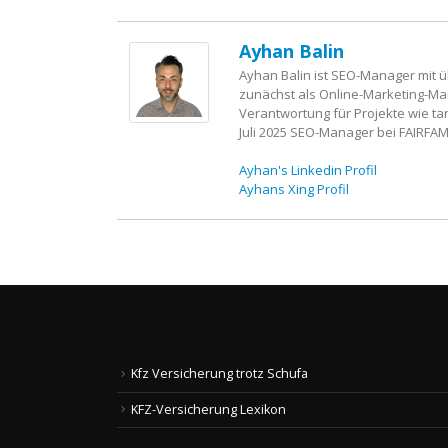
Ayhan Balin
Ayhan Balin ist SEO-Manager mit ü
zunächst als Online-Marketing-Man
Verantwortung für Projekte wie tar
Juli 2025 SEO-Manager bei FAIRFAMI
Ayhan's Linkedin Profil
Ayhans Xing Profil
Kfz Versicherung trotz Schufa
KFZ-Versicherung Lexikon