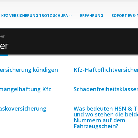
KFZ VERSICHERUNG TROTZ SCHUFA
ERFAHRUNG
SOFORT EVB-
ber
er
Versicherung kündigen
Kfz-Haftpflichtversich
mängelhaftung Kfz
Schadenfreiheitsklasse
kaskoversicherung
Was bedeuten HSN & 
und wo stehen die beid
Nummern auf dem
Fahrzeugschein?