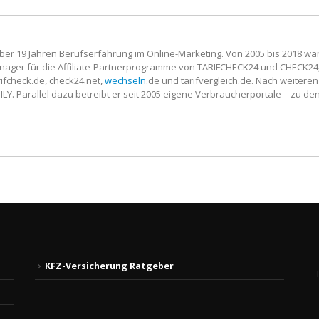
ber 19 Jahren Berufserfahrung im Online-Marketing. Von 2005 bis 2018 wa
ager für die Affiliate-Partnerprogramme von TARIFCHECK24 und CHECK24, a
ifcheck.de, check24.net,
wechseln
.de und tarifvergleich.de. Nach weiteren
LY. Parallel dazu betreibt er seit 2005 eigene Verbraucherportale – zu de
KFZ-Versicherung Ratgeber