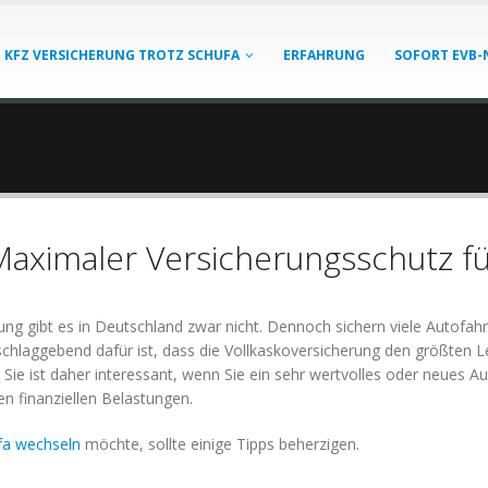
KFZ VERSICHERUNG TROTZ SCHUFA
ERFAHRUNG
SOFORT EVB-
Maximaler Versicherungsschutz fü
ung gibt es in Deutschland zwar nicht. Dennoch sichern viele Autofahre
hlaggebend dafür ist, dass die Vollkaskoversicherung den größten L
Sie ist daher interessant, wenn Sie ein sehr wertvolles oder neues A
n finanziellen Belastungen.
fa
wechseln
möchte, sollte einige Tipps beherzigen.