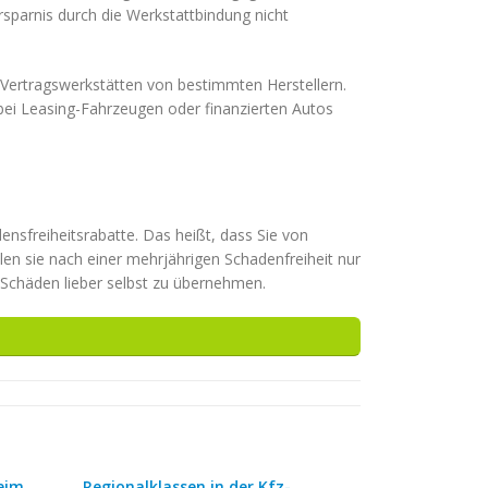
Ersparnis durch die Werkstattbindung nicht
 Vertragswerkstätten von bestimmten Herstellern.
 bei Leasing-Fahrzeugen oder finanzierten Autos
densfreiheitsrabatte. Das heißt, dass Sie von
hlen sie nach einer mehrjährigen Schadenfreiheit nur
 Schäden lieber selbst zu übernehmen.
eim
Regionalklassen in der Kfz-