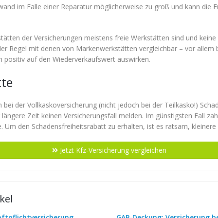
 Aufwand im Falle einer Reparatur möglicherweise zu groß und kann die 
tätten der Versicherungen meistens freie Werkstätten sind und keine
n der Regel mit denen von Markenwerkstätten vergleichbar – vor allem
n positiv auf den Wiederverkaufswert auswirken.
tte
h bei der Vollkaskoversicherung (nicht jedoch bei der Teilkasko!) Scha
 längere Zeit keinen Versicherungsfall melden. Im günstigsten Fall za
 Um den Schadensfreiheitsrabatt zu erhalten, ist es ratsam, kleinere
Jetzt Kfz-Versicherung vergleichen
kel
ftpflichtversicherung
GAP-Deckung: Versicherung b