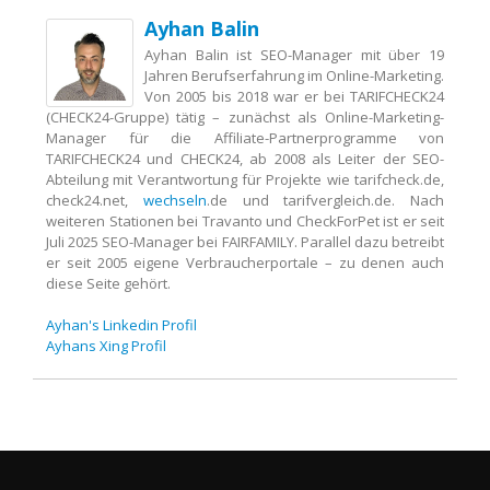
Ayhan Balin
Ayhan Balin ist SEO-Manager mit über 19
Jahren Berufserfahrung im Online-Marketing.
Von 2005 bis 2018 war er bei TARIFCHECK24
(CHECK24-Gruppe) tätig – zunächst als Online-Marketing-
Manager für die Affiliate-Partnerprogramme von
TARIFCHECK24 und CHECK24, ab 2008 als Leiter der SEO-
Abteilung mit Verantwortung für Projekte wie tarifcheck.de,
check24.net,
wechseln
.de und tarifvergleich.de. Nach
weiteren Stationen bei Travanto und CheckForPet ist er seit
Juli 2025 SEO-Manager bei FAIRFAMILY. Parallel dazu betreibt
er seit 2005 eigene Verbraucherportale – zu denen auch
diese Seite gehört.
Ayhan's Linkedin Profil
Ayhans Xing Profil