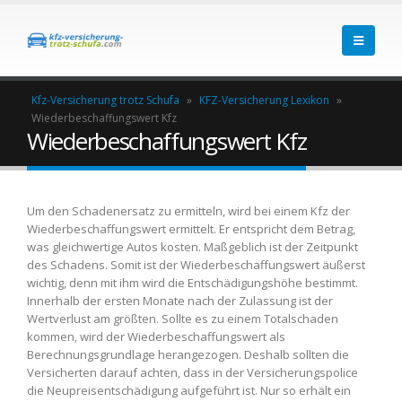
Kfz-Versicherung trotz Schufa
»
KFZ-Versicherung Lexikon
»
Wiederbeschaffungswert Kfz
Wiederbeschaffungswert Kfz
Um den Schadenersatz zu ermitteln, wird bei einem Kfz der
Wiederbeschaffungswert ermittelt. Er entspricht dem Betrag,
was gleichwertige Autos kosten. Maßgeblich ist der Zeitpunkt
des Schadens. Somit ist der Wiederbeschaffungswert äußerst
wichtig, denn mit ihm wird die Entschädigungshöhe bestimmt.
Innerhalb der ersten Monate nach der Zulassung ist der
Wertverlust am größten. Sollte es zu einem Totalschaden
kommen, wird der Wiederbeschaffungswert als
Berechnungsgrundlage herangezogen. Deshalb sollten die
Versicherten darauf achten, dass in der Versicherungspolice
die Neupreisentschädigung aufgeführt ist. Nur so erhält ein